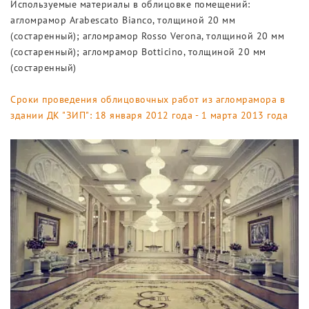
Используемые материалы в облицовке помещений:
агломрамор Arabescato Bianco, толщиной 20 мм
(состаренный); агломрамор Rosso Verona, толщиной 20 мм
(состаренный); агломрамор Botticino, толщиной 20 мм
(состаренный)
Сроки проведения облицовочных работ из агломрамора в
здании ДК "ЗИП": 18 января 2012 года - 1 марта 2013 года